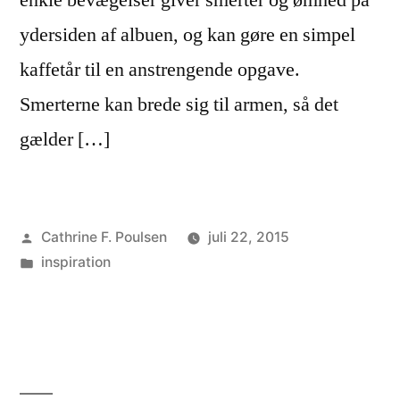
enkle bevægelser giver smerter og ømhed på
ydersiden af albuen, og kan gøre en simpel
kaffetår til en anstrengende opgave.
Smerterne kan brede sig til armen, så det
gælder […]
Posted
Cathrine F. Poulsen
juli 22, 2015
by
Posted
inspiration
in