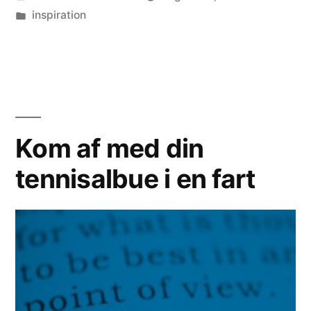
by
Posted
inspiration
in
Kom af med din
tennisalbue i en fart