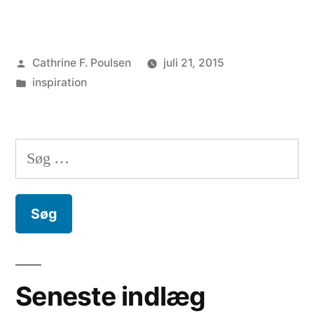
Posted
Cathrine F. Poulsen
juli 21, 2015
by
Posted
inspiration
in
Søg
efter:
Seneste indlæg