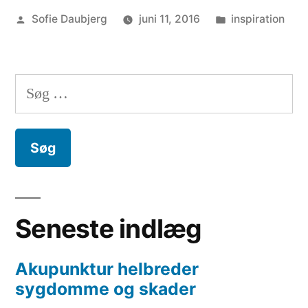
Posted
Posted
Sofie Daubjerg
juni 11, 2016
inspiration
by
in
Søg
efter:
Seneste indlæg
Akupunktur helbreder
sygdomme og skader